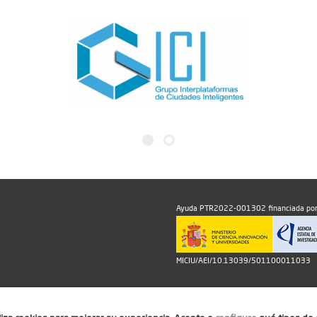
Ayuda PTR2022-001302 financiada por
MICIU/AEI/10.13039/501100011033