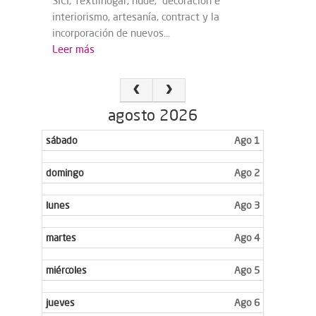
SICI, Textilhogar, nude, decoración e
interiorismo, artesanía, contract y la
incorporación de nuevos...
Leer más
agosto 2026
sábado
Ago 1
domingo
Ago 2
lunes
Ago 3
martes
Ago 4
miércoles
Ago 5
jueves
Ago 6