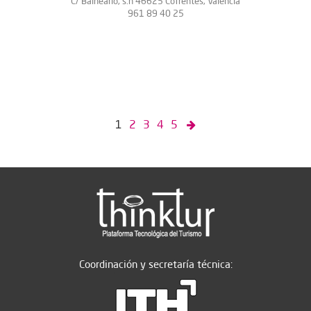
C/ Balneario, s.n 46625 Cofrentes, Valencia
961 89 40 25
1
2
3
4
5
Coordinación y secretaría técnica: