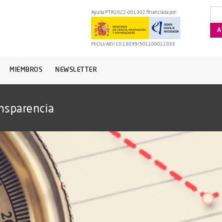
Ayuda PTR2022-001302 financiada por:
MICIU/AEI/10.13039/501100011033
MIEMBROS
NEWSLETTER
nsparencia