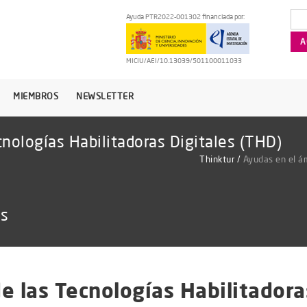
Ayuda PTR2022-001302 financiada por:
MICIU/AEI/10.13039/501100011033
MIEMBROS
NEWSLETTER
nologías Habilitadoras Digitales (THD)
Thinktur
/
Ayudas en el ám
as
e las Tecnologías Habilitadora