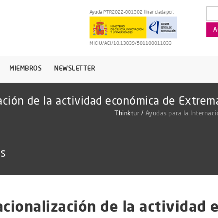
Ayuda PTR2022-001302 financiada por:
MICIU/AEI/10.13039/501100011033
MIEMBROS
NEWSLETTER
zación de la actividad económica de Extrem
Thinktur
/
Ayudas para la Internac
as
acionalización de la actividad