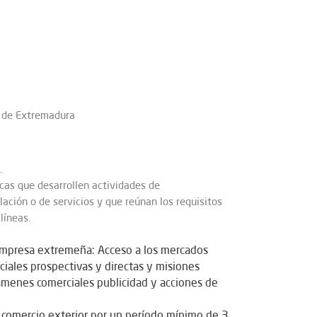
s de Extremadura
.
icas que desarrollen actividades de
lación o de servicios y que reúnan los requisitos
líneas.
 empresa extremeña: Acceso a los mercados
rciales prospectivas y directas y misiones
rtámenes comerciales publicidad y acciones de
n comercio exterior por un período mínimo de 3