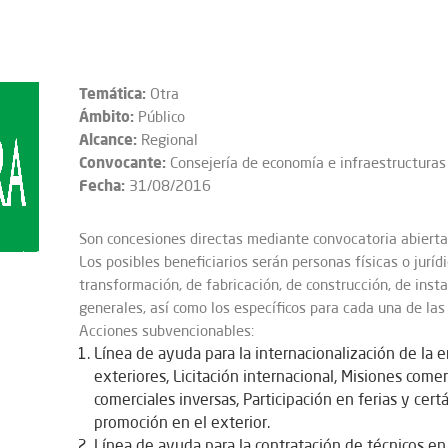
Temática:
Otra
Ámbito:
Público
Alcance:
Regional
Convocante:
Consejería de economía e infraestructura
Fecha:
31/08/2016
Son concesiones directas mediante convocatoria abierta
Los posibles beneficiarios serán personas físicas o juríd
transformación, de fabricación, de construcción, de insta
generales, así como los específicos para cada una de las 
Acciones subvencionables:
Línea de ayuda para la internacionalización de la
exteriores, Licitación internacional, Misiones come
comerciales inversas, Participación en ferias y ce
promoción en el exterior.
Línea de ayuda para la contratación de técnicos e