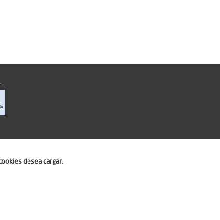
:
cookies desea cargar.
ero.com