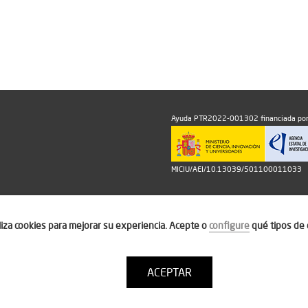
Ayuda PTR2022-001302 financiada por
MICIU/AEI/10.13039/501100011033
iliza cookies para mejorar su experiencia. Acepte o
configure
qué tipos de 
ACEPTAR
Política de cookies
Condiciones de uso
Contacto: thinktur@ithotel