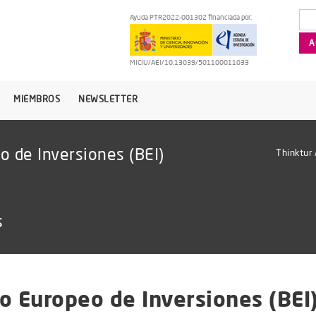
Ayuda PTR2022-001302 financiada por:
MICIU/AEI/10.13039/501100011033
MIEMBROS
NEWSLETTER
o de Inversiones (BEI)
Thinktur
s
o Europeo de Inversiones (BEI