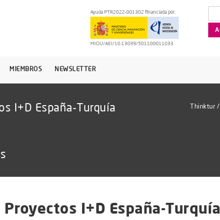
Ayuda PTR2022-001302 financiada por:
MICIU/AEI/10.13039/501100011033
MIEMBROS
NEWSLETTER
os I+D España-Turquía
Thinktur
as
 Proyectos I+D España-Turquí