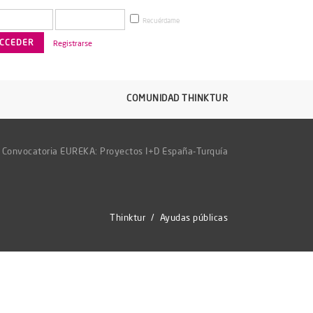
Recuérdame
Registrarse
COMUNIDAD THINKTUR
/
Convocatoria EUREKA: Proyectos I+D España-Turquía
Thinktur
/
Ayudas públicas
a