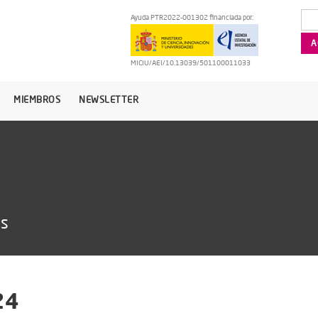
Ayuda PTR2022-001302 financiada por:
MICIU/AEI/10.13039/501100011033
MIEMBROS
NEWSLETTER
as
24