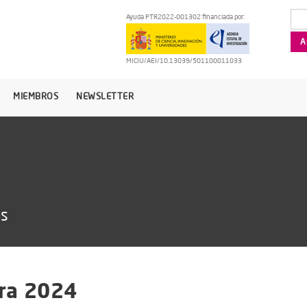
Ayuda PTR2022-001302 financiada por:
MICIU/AEI/10.13039/501100011033
MIEMBROS
NEWSLETTER
as
ra 2024