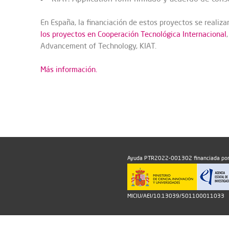
En España, la financiación de estos proyectos se realiza
los proyectos en Cooperación Tecnológica Internacional
Advancement of Technology, KIAT.
Más información.
Ayuda PTR2022-001302 financiada por
MICIU/AEI/10.13039/501100011033