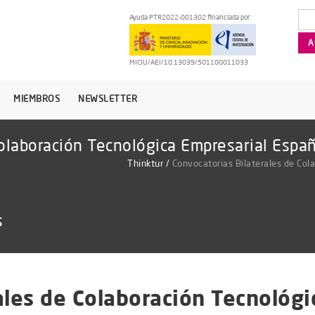
Ayuda PTR2022-001302 financiada por:
MICIU/AEI/10.13039/501100011033
MIEMBROS
NEWSLETTER
Colaboración Tecnológica Empresarial Esp
Thinktur
/
Convocatorias Bilaterales de Co
s
ales de Colaboración Tecnológi