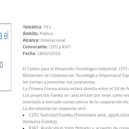
Temática:
TICs
Ámbito:
Público
Alcance:
Internacional
Convocante:
CDTI y KIAT
Fecha:
18/02/2016
El Centro para el Desarrollo Tecnológico Industrial, CDT
Bilaterales de Colaboración Tecnológica Empresarial E
les invitan a presentar sus propuestas.
La Primera Convocatoria estará abierta entre el 18 de 
Los proyectos Eureka se caracterizan por tener como res
orientado a mercado consecuencia de la cooperación tecn
La documentación requerida será:
CDTI: Solicitud Eureka (formulario web, applicati
memoria Eureka).
KIAT: Application form firmado y acuerdo de conso