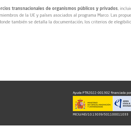
rcios transnacionales de organismos públicos y privados
, inclu
miembros de la UE y países asociados al programa Marco. Las propu
 donde también se detalla la documentación, los criterios de elegibil
Ayuda PTR2022-001302 financiada por
MICIU/AEI/10.13039/501100011033