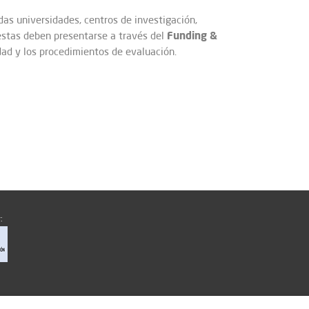
idas universidades, centros de investigación,
Funding &
estas deben presentarse a través del
idad y los procedimientos de evaluación.
: