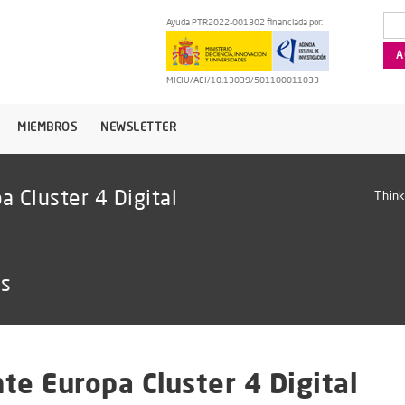
Ayuda PTR2022-001302 financiada por:
MICIU/AEI/10.13039/501100011033
MIEMBROS
NEWSLETTER
a Cluster 4 Digital
Think
as
te Europa Cluster 4 Digital