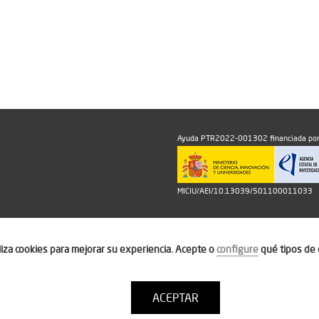
Ayuda PTR2022-001302 financiada por
MICIU/AEI/10.13039/501100011033
iliza cookies para mejorar su experiencia. Acepte o
configure
qué tipos de 
ACEPTAR
Política de cookies
Condiciones de uso
Contacto: thinktur@ithotel