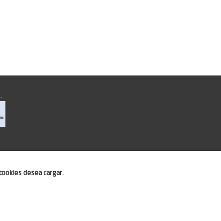
:
cookies desea cargar.
ero.com