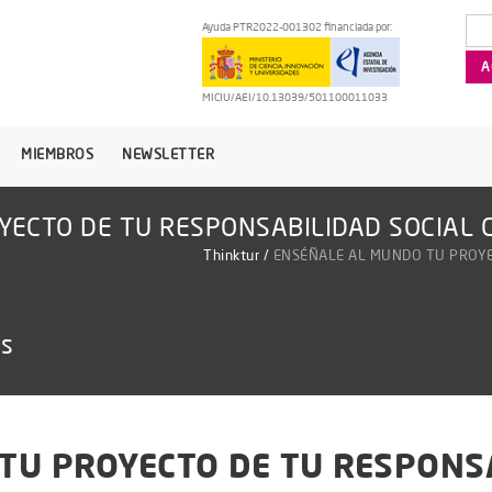
Ayuda PTR2022-001302 financiada por:
MICIU/AEI/10.13039/501100011033
MIEMBROS
NEWSLETTER
YECTO DE TU RESPONSABILIDAD SOCIAL 
Thinktur
/
ENSÉÑALE AL MUNDO TU PROYE
as
TU PROYECTO DE TU RESPONSA