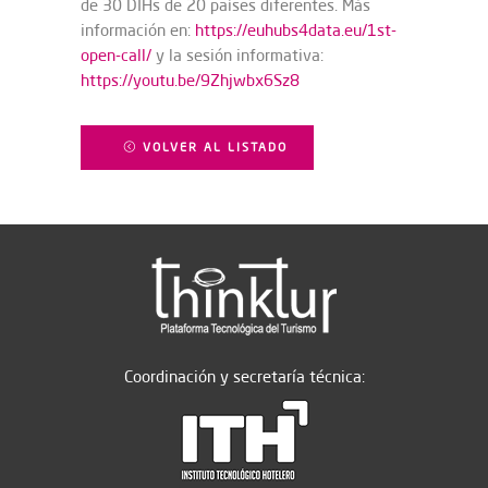
de 30 DIHs de 20 países diferentes. Más
información en:
https://euhubs4data.eu/1st-
open-call/
y la sesión informativa:
https://youtu.be/9Zhjwbx6Sz8
VOLVER AL LISTADO
Coordinación y secretaría técnica: