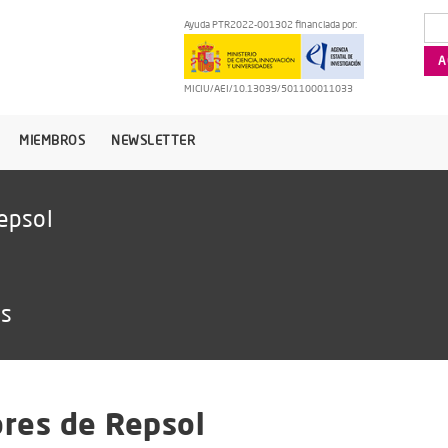
Ayuda PTR2022-001302 financiada por:
MICIU/AEI/10.13039/501100011033
MIEMBROS
NEWSLETTER
epsol
as
res de Repsol