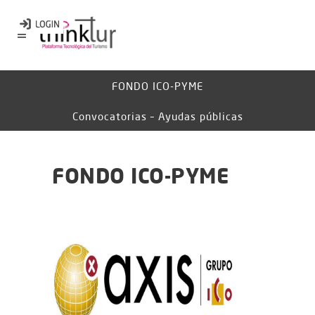
FONDO ICO-PYME
Convocatorias – Ayudas públicas
FONDO ICO-PYME