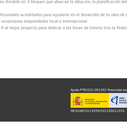
s dividido en 3 bloques que abarcan la ideación, la planificación d
esionales acreditados para ayudarte en el desarrollo de tu idea de 
 ecosistema emprendedor local e Internacional.
€ al mejor proyecto para dedicar a las horas de tutoría tras la final
Ayuda PTR2022-001302 financiada por
MICIU/AEI/10.13039/501100011033