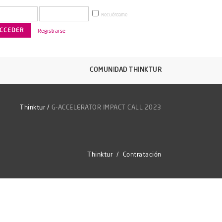
Recuérdame
Registrarse
COMUNIDAD THINKTUR
Thinktur
/
G-ACCELERATOR IMPACT CALL 2023
Thinktur
/
Contratación