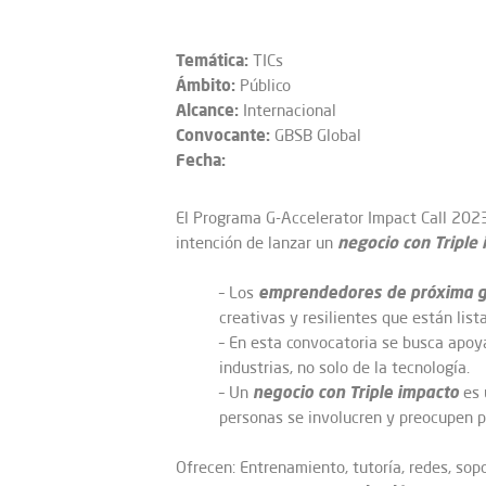
Temática:
TICs
Ámbito:
Público
Alcance:
Internacional
Convocante:
GBSB Global
Fecha:
El Programa G-Accelerator Impact Call 20
negocio con Triple 
intención de lanzar un
emprendedores de próxima g
– Los
creativas y resilientes que están list
– En esta convocatoria se busca apoy
industrias, no solo de la tecnología.
negocio con Triple impacto
– Un
es 
personas se involucren y preocupen p
Ofrecen: Entrenamiento, tutoría, redes, sopo