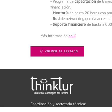
capacitación
– Programa de
de 6 mese
financiación.
Mentoría
–
de hasta 20 horas con prof
Red
–
de networking que da acceso al
Soporte financiero
–
de hasta 3.000 
Más información
aquí
.
VOLVER AL LISTADO
Coordinación y secretaría técnica: