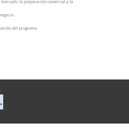
el mercado,
la preparación comercial y la
negocio.
ización del programa
: