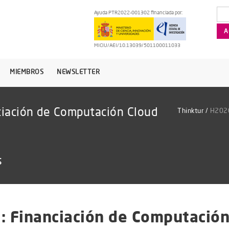
Ayuda PTR2022-001302 financiada por:
MICIU/AEI/10.13039/501100011033
MIEMBROS
NEWSLETTER
iación de Computación Cloud
Thinktur
/
H2020
s
 Financiación de Computación