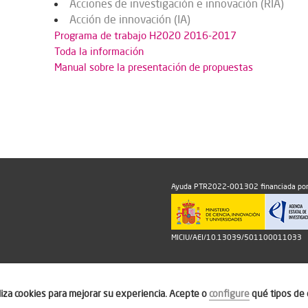
Acciones de investigación e innovación (RIA)
Acción de innovación (IA)
Programa de trabajo H2020 2016-2017
Toda la información
Manual sobre la presentación de propuestas
Ayuda PTR2022-001302 financiada por
MICIU/AEI/10.13039/501100011033
iliza cookies para mejorar su experiencia. Acepte o
configure
qué tipos de 