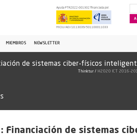
Ayuda PTR2022-001302 financiada por:
MICIU/AEI/10.13039/501100011033
MIEMBROS
NEWSLETTER
ción de sistemas ciber-físicos inteligen
Thinktur
/
H2020 ICT 2016-2017:
as
Financiación de sistemas ciber