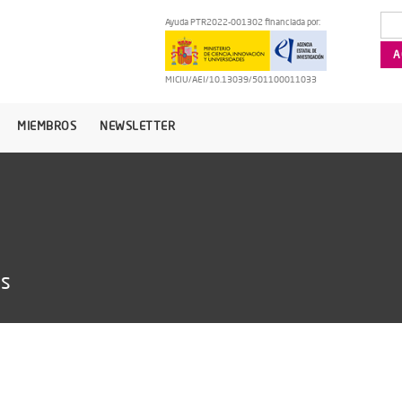
Ayuda PTR2022-001302 financiada por:
MICIU/AEI/10.13039/501100011033
MIEMBROS
NEWSLETTER
as