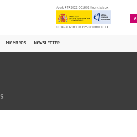
Ayuda PTR2022-001302 financiada por:
MICIU/AEI/10.13039/501100011033
MIEMBROS
NEWSLETTER
as
6