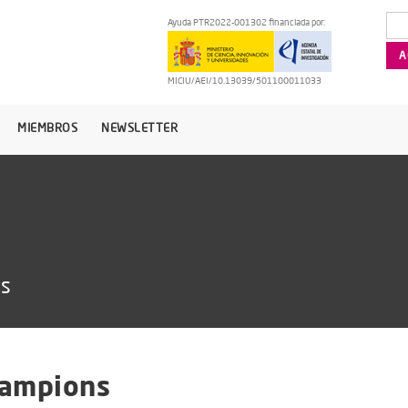
Ayuda PTR2022-001302 financiada por:
MICIU/AEI/10.13039/501100011033
MIEMBROS
NEWSLETTER
as
hampions