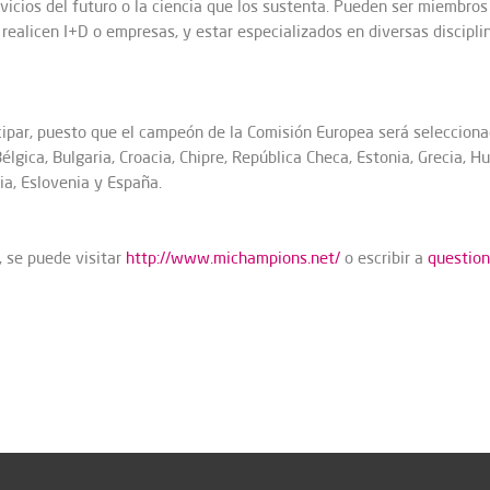
vicios del futuro o la ciencia que los sustenta. Pueden ser miembro
ealicen I+D o empresas, y estar especializados en diversas disciplinas
ipar, puesto que el campeón de la Comisión Europea será selecciona
Bélgica, Bulgaria, Croacia, Chipre, República Checa, Estonia, Grecia, H
ia, Eslovenia y España.
, se puede visitar
http://www.michampions.net/
o escribir a
questio