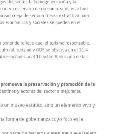
sgos del sector: la homogeneización y la
s un mero escenario de consumo, sino un activo
urismo deja de ser una fuerza extractiva para
ios económicos y sociales se queden en el
 poner de relieve que, el turismo responsable,
cultural, turismo y ODS se observa en el 11.4
nto Económico y el 10 sobre Reducción de las
 promueva la preservación y promoción de la
destinos y actores del sector a mejorar su
olo un museo estático, sino un elemento vivo y
na forma de gobernanza cuyo foco es la
al por parte de terceros y asegurar que el relato