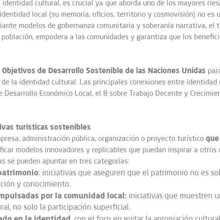
la identidad cultural, es crucial ya que aborda uno de los mayores rie
identidad local (su memoria, oficios, territorio y cosmovisión) no e
diante modelos de gobernanza comunitaria y soberanía narrativa, el t
a población, empodera a las comunidades y garantiza que los benefic
Objetivos de Desarrollo Sostenible de las Naciones Unidas
s
para
de la identidad cultural. Las principales conexiones entre identidad 
re Desarrollo Económico Local, el 8 sobre Trabajo Decente y Crecimie
tivas turísticas sostenibles
que
presa, administración pública, organización o proyecto turístico
tificar modelos innovadores y replicables que puedan inspirar a otros 
ivas se pueden apuntar en tres categorías:
 patrimonio
: iniciativas que aseguren que el patrimonio no es s
cción y conocimiento.
 impulsadas por la comunidad local:
iniciativas que muestren u
, no solo la participación superficial.
ado en la identidad
, con el foco en evitar la apropiación cultur