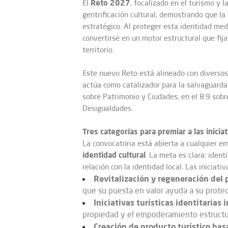
Reto 2027
El
, focalizado en el turismo y 
gentrificación cultural, demostrando que la 
estratégico. Al proteger esta identidad me
convertirse en un motor estructural que fij
territorio.
Este nuevo Reto está alineado con diverso
actúa como catalizador para la salvaguarda 
sobre Patrimonio y Ciudades, en el 8.9 sob
Desigualdades.
Tres categorías para premiar a las inicia
La convocatoria está abierta a cualquier em
identidad cultural
. La meta es clara: iden
relación con la identidad local. Las iniciat
Revitalización y regeneración del
que su puesta en valor ayuda a su prote
Iniciativas turísticas identitarias
propiedad y el empoderamiento estructural
Creación de producto turístico bas