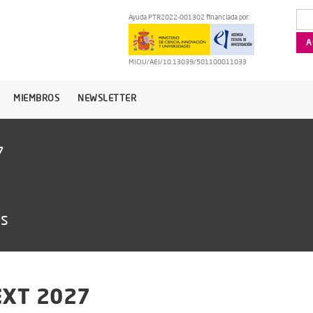
Ayuda PTR2022-001302 financiada por:
MICIU/AEI/10.13039/501100011033
MIEMBROS
NEWSLETTER
7
as
EXT 2027