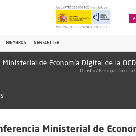
Ayuda PTR2022-001302 financiada por:
MICIU/AEI/10.13039/501100011033
MIEMBROS
NEWSLETTER
a Ministerial de Economía Digital de la OC
Thinktur
/
Participación en la 
as
nferencia Ministerial de Econo