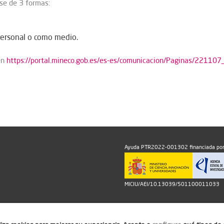
rse de 3 formas:
personal o como medio.​
en
https://portal.mineco.gob.es/es-es/comunicacion/Paginas/22110
Ayuda PTR2022-001302 financiada por
MICIU/AEI/10.13039/501100011033