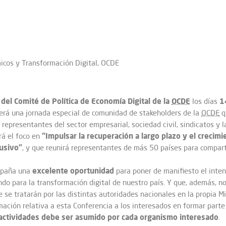
icos y Transformación Digital, OCDE
 del Comité de Política de Economía Digital de la
OCDE
1
los días
erá una jornada especial de comunidad de stakeholders de la
OCDE
q
n representantes del sector empresarial, sociedad civil, sindicatos y 
“Impulsar la recuperación a largo plazo y el creci
rá el foco en
lusivo”
, y que reunirá representantes de más 50 países para compart
excelente oportunidad
España una
para poner de manifiesto el inte
ndo para la transformación digital de nuestro país. Y que, además, no
se tratarán por las distintas autoridades nacionales en la propia Min
ormación relativa a esta Conferencia a los interesados en formar par
s actividades debe ser asumido por cada organismo interesado
.