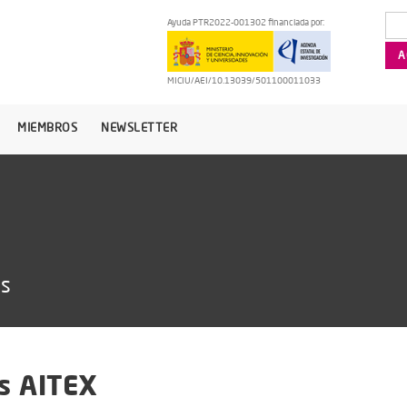
Ayuda PTR2022-001302 financiada por:
MICIU/AEI/10.13039/501100011033
MIEMBROS
NEWSLETTER
as
s AITEX