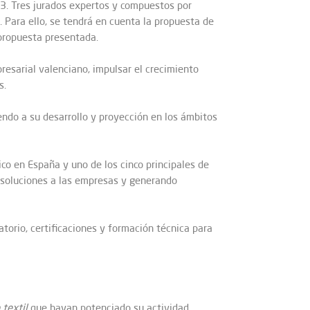
3. Tres jurados expertos y compuestos por
 Para ello, se tendrá en cuenta la propuesta de
 propuesta presentada.
esarial valenciano, impulsar el crecimiento
s.
endo a su desarrollo y proyección en los ámbitos
ico en España y uno de los cinco principales de
o soluciones a las empresas y generando
torio, certificaciones y formación técnica para
 textil
que hayan potenciado su actividad