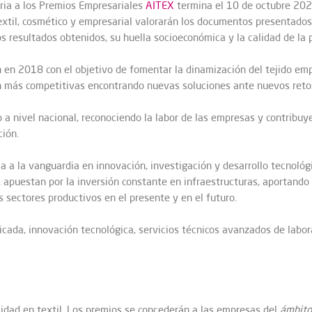
oria a los Premios Empresariales
AITEX
termina el 10 de octubre 202
extil, cosmético y empresarial valorarán los documentos presentados.
os resultados obtenidos, su huella socioeconómica y la calidad de la
 en 2018 con el objetivo de fomentar la dinamización del tejido empr
an más competitivas encontrando nuevas soluciones ante nuevos reto
 a nivel nacional, reconociendo la labor de las empresas y contribuy
ción.
a a la vanguardia en innovación, investigación y desarrollo tecnológ
 apuestan por la inversión constante en infraestructuras, aportand
s sectores productivos en el presente y en el futuro.
icada, innovación tecnológica, servicios técnicos avanzados de labora
idad en textil.
Los premios se concederán a las empresas del
ámbito