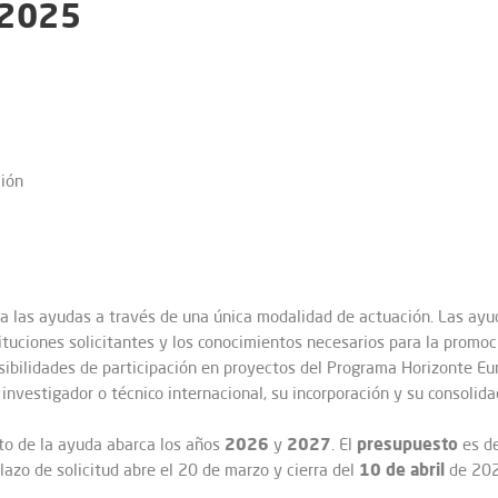
 2025
ción
n a las ayudas a través de una única modalidad de actuación. Las ay
stituciones solicitantes y los conocimientos necesarios para la promo
osibilidades de participación en proyectos del Programa Horizonte Eur
investigador o técnico internacional, su incorporación y su consolida
2026
2027
presupuesto
eto de la ayuda abarca los años
y
. El
es d
10 de abril
 plazo de solicitud abre el 20 de marzo y cierra del
de 202