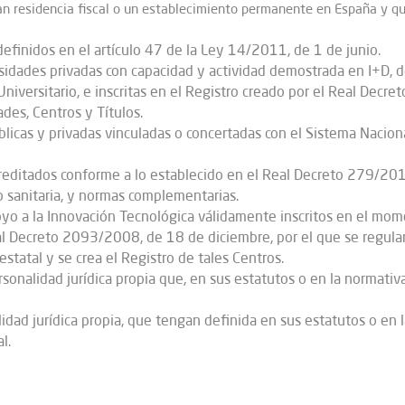
n residencia fiscal o un establecimiento permanente en España y qu
efinidos en el artículo 47 de la Ley 14/2011, de 1 de junio.
rsidades privadas con capacidad y actividad demostrada en I+D, d
iversitario, e inscritas en el Registro creado por el Real Decr
des, Centros y Títulos.
úblicas y privadas vinculadas o concertadas con el Sistema Nacion
acreditados conforme a lo establecido en el Real Decreto 279/201
o sanitaria, y normas complementarias.
o a la Innovación Tecnológica válidamente inscritos en el momen
eal Decreto 2093/2008, de 18 de diciembre, por el que se regul
statal y se crea el Registro de tales Centros.
sonalidad jurídica propia que, en sus estatutos o en la normativ
idad jurídica propia, que tengan definida en sus estatutos o en 
l.