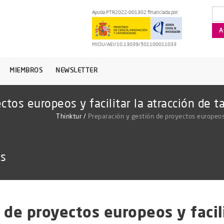
Ayuda PTR2022-001302 financiada por:
MICIU/AEI/10.13039/501100011033
MIEMBROS
NEWSLETTER
ctos europeos y facilitar la atracción de 
Thinktur
/
Preparación y gestión de proyectos europeos 
as
de proyectos europeos y facili