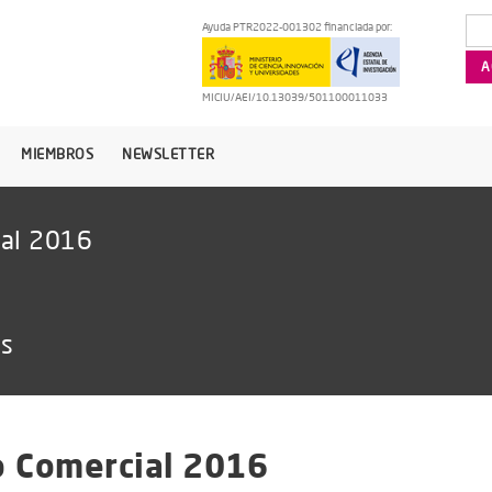
Ayuda PTR2022-001302 financiada por:
MICIU/AEI/10.13039/501100011033
MIEMBROS
NEWSLETTER
ial 2016
as
o Comercial 2016