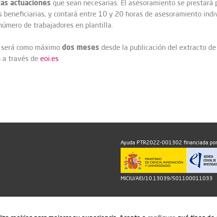
ras actuaciones
que sean necesarias. El asesoramiento se prestará p
 beneficiarias, y contará entre 10 y 20 horas de asesoramiento indi
 número de trabajadores en plantilla.
dos
meses
es será como máximo
desde la publicación del extracto de
n a través de
eoi.es
Ayuda PTR2022-001302 financiada por
MICIU/AEI/10.13039/501100011033