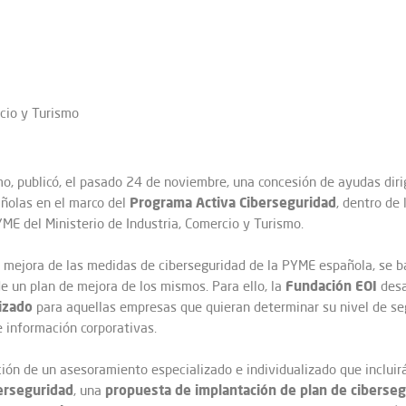
rcio y Turismo
smo, publicó, el pasado 24 de noviembre, una concesión de ayudas diri
Programa
Activa
Ciberseguridad
ñolas en el marco del
, dentro de 
YME del Ministerio de Industria, Comercio y Turismo.
a mejora de las medidas de ciberseguridad de la PYME española, se ba
Fundación
EOI
e un plan de mejora de los mismos. Para ello, la
desa
izado
para aquellas empresas que quieran determinar su nivel de seg
e información corporativas.
ción de un asesoramiento especializado e individualizado que inclui
erseguridad
propuesta
de
implantación
de
plan
de
ciberseg
, una