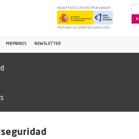
Ayuda PTR2022-001302 financiada por:
MICIU/AEI/10.13039/501100011033
MIEMBROS
NEWSLETTER
ad
as
rseguridad