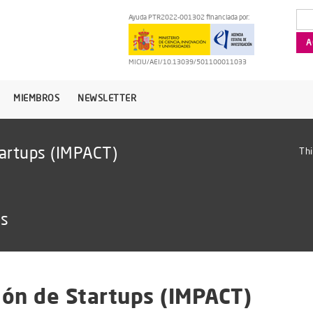
Ayuda PTR2022-001302 financiada por:
MICIU/AEI/10.13039/501100011033
MIEMBROS
NEWSLETTER
artups (IMPACT)
Thi
as
ión de Startups (IMPACT)