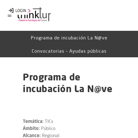
Programa de incubación La N@ve
Convocatorias – Ayudas públicas
Programa de
incubación La N@ve
Temática:
TICs
Ámbito:
Público
Alcance:
Regional