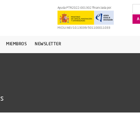
Ayuda PTR2022-001302 financiada por:
MICIU/AEI/10.13039/501100011033
MIEMBROS
NEWSLETTER
as