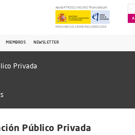
Ayuda PTR2022-001302 financiada por:
MICIU/AEI/10.13039/501100011033
MIEMBROS
NEWSLETTER
lico Privada
as
ción Público Privada