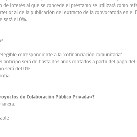
ipo de interés al que se concede el préstamo se utilizará como ref
rior al de la publicación del extracto de la convocatoria en el B
le será el 0%.
s.
elegible correspondiente a la “cofinanciación comunitaria”.
 anticipo será de hasta dos años contados a partir del pago del s
ipo será del 0%.
antía.
royectos de Colaboración Público Privada»?
 manera:
able