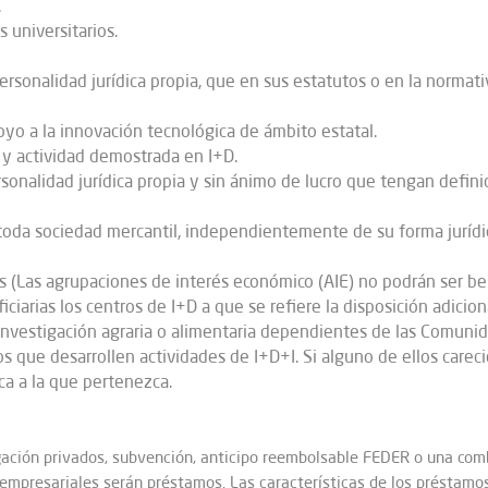
.
 universitarios.
ersonalidad jurídica propia, que en sus estatutos o en la normat
yo a la innovación tecnológica de ámbito estatal.
 y actividad demostrada en I+D.
rsonalidad jurídica propia y sin ánimo de lucro que tengan defini
oda sociedad mercantil, independientemente de su forma jurídic
s (Las agrupaciones de interés económico (AIE) no podrán ser ben
ciarias los centros de I+D a que se refiere la disposición adici
e investigación agraria o alimentaria dependientes de las Comun
 que desarrollen actividades de I+D+I. Si alguno de ellos careci
ca a la que pertenezca.
ación privados, subvención, anticipo reembolsable FEDER o una com
 empresariales serán préstamos. Las características de los préstamos