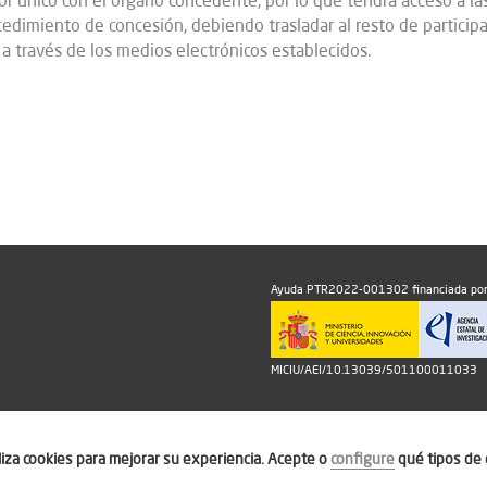
or único con el órgano concedente, por lo que tendrá acceso a las
edimiento de concesión, debiendo trasladar al resto de participa
a través de los medios electrónicos establecidos.
Ayuda PTR2022-001302 financiada por
MICIU/AEI/10.13039/501100011033
iliza cookies para mejorar su experiencia. Acepte o
configure
qué tipos de 