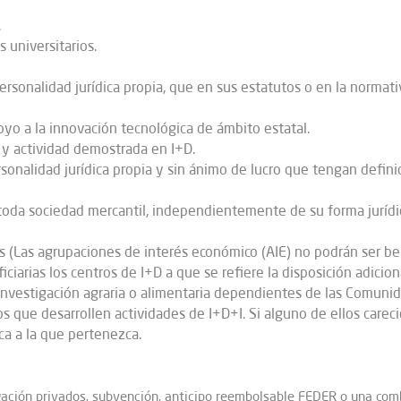
.
 universitarios.
ersonalidad jurídica propia, que en sus estatutos o en la normat
yo a la innovación tecnológica de ámbito estatal.
 y actividad demostrada en I+D.
rsonalidad jurídica propia y sin ánimo de lucro que tengan defini
oda sociedad mercantil, independientemente de su forma jurídic
s (Las agrupaciones de interés económico (AIE) no podrán ser ben
ciarias los centros de I+D a que se refiere la disposición adici
e investigación agraria o alimentaria dependientes de las Comun
 que desarrollen actividades de I+D+I. Si alguno de ellos careci
ca a la que pertenezca.
ación privados, subvención, anticipo reembolsable FEDER o una com