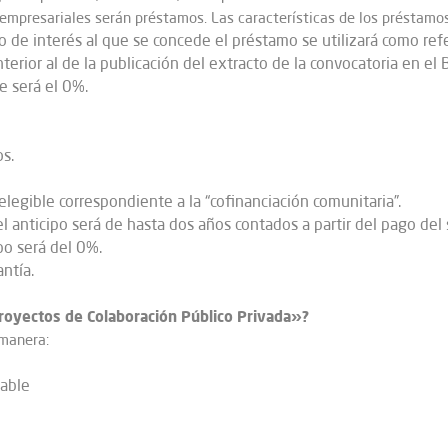
 empresariales serán préstamos. Las características de los préstamos
ipo de interés al que se concede el préstamo se utilizará como ref
rior al de la publicación del extracto de la convocatoria en el B
le será el 0%.
s.
elegible correspondiente a la “cofinanciación comunitaria”.
 anticipo será de hasta dos años contados a partir del pago del s
ipo será del 0%.
antía.
royectos de Colaboración Público Privada»?
 manera:
able