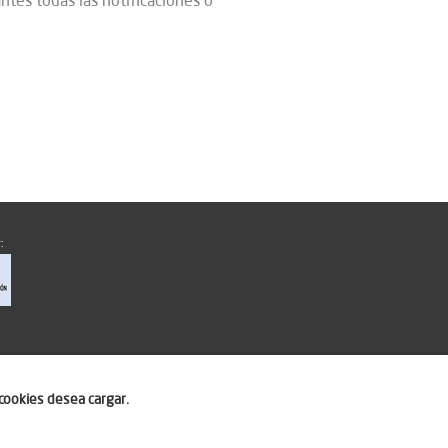
ntes todas las notificaciones o
:
cookies desea cargar.