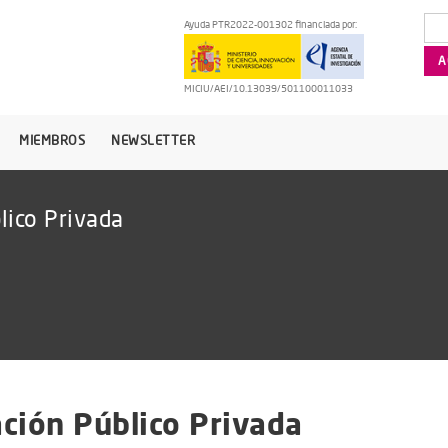
Ayuda PTR2022-001302 financiada por:
MICIU/AEI/10.13039/501100011033
MIEMBROS
NEWSLETTER
lico Privada
ción Público Privada