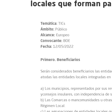
locales que forman pa
Temática:
TICs
Ámbito:
Público
Alcance:
Europeo
Convocante:
BOE
Fecha:
12/05/2022
Primero. Beneficiarios
Serán considerados beneficiarios las entida
atodas las entidades locales integradas en
a) Los municipios, representados por sus res
yconsejos insulares, con independencia de 
b) Las Comarcas o mancomunidades u otras e
Régimen Local.
c) Las agrupaciones de entidades locales qu