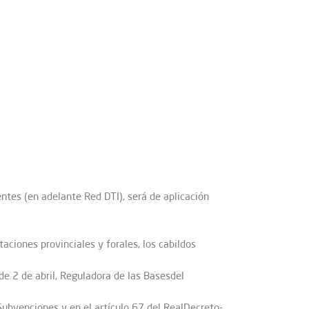
entes (en adelante Red DTI), será de aplicación
aciones provinciales y forales, los cabildos
e 2 de abril, Reguladora de las Basesdel
Subvenciones y en el artículo 67 del RealDecreto-