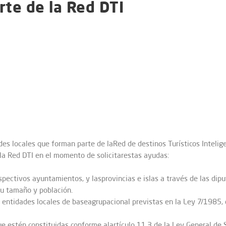
rte de la Red DTI
des locales que forman parte de laRed de destinos Turísticos Intelig
 la Red DTI en el momento de solicitarestas ayudas:
pectivos ayuntamientos, y lasprovincias e islas a través de las diput
su tamaño y población.
ntidades locales de baseagrupacional previstas en la Ley 7/1985, d
e estén constituidas conforme alartículo 11.3 de la Ley General de 