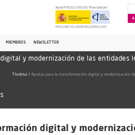
Ayuda PTR2022-001302 financiada por:
MICIU/AEI/10.13039/501100011033
MIEMBROS
NEWSLETTER
digital y modernización de las entidades l
Thinktur
/
Ayudas para la transformación digital y modernización de
as
ormación digital y modernizaci