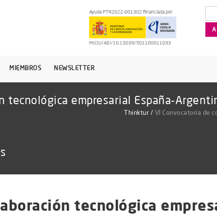
Ayuda PTR2022-001302 financiada por:
MICIU/AEI/10.13039/501100011033
MIEMBROS
NEWSLETTER
ón tecnológica empresarial España-Argenti
Thinktur
/
VI Convocatoria de c
as
laboración tecnológica empres