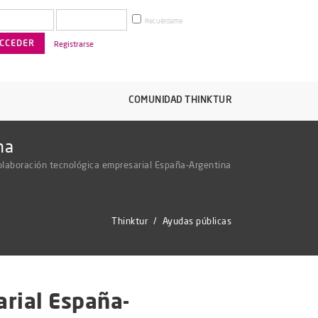
Recuérdame
Registrarse
COMUNIDAD THINKTUR
na
olaboración tecnológica empresarial España-Argentina
Thinktur
/
Ayudas públicas
arial España-