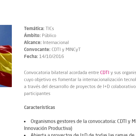
Temática:
TICs
Ámbito:
Público
Alcance:
Internacional
Convocante:
CDTI y MINCyT
Fecha:
14/10/2016
Convocatoria bilateral acordada entre
CDTI
y sus organi
cuyo objetivo es fomentar la internacionalización tecn
a través del desarrollo de proyectos de I+D colaborativo
participantes
Características
Organismos gestores de la convocatoria: CDTI y MI
Innovación Productiva)
Abierta a proyectos de I+D de todas las ramas de 