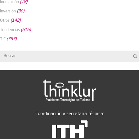
(78)
Innovación
(30)
Inversión
(142)
Otros
(616)
Tendencias
(363)
TIC
Coordinación y secretaría técnica: