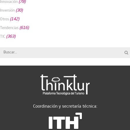
(78)
Innovación
(30)
Inversión
(142)
Otros
(616)
Tendencias
(363)
TIC
Coordinación y secretaría técnica: