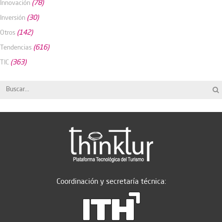
(78)
Innovación
(30)
Inversión
(142)
Otros
(616)
Tendencias
(363)
TIC
Coordinación y secretaría técnica: