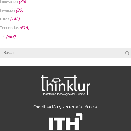
(78)
Innovación
(30)
Inversión
(142)
Otros
(616)
Tendencias
(363)
TIC
Coordinación y secretaría técnica: