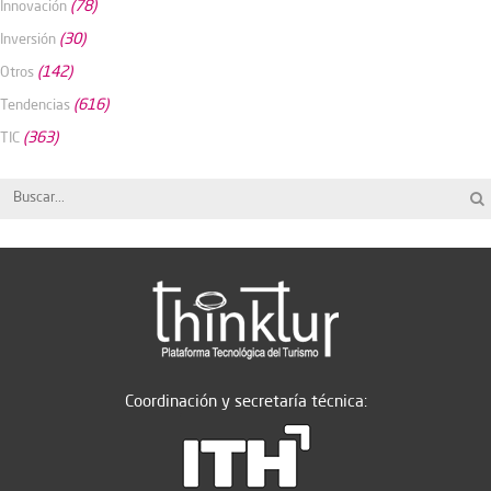
(78)
Innovación
(30)
Inversión
(142)
Otros
(616)
Tendencias
(363)
TIC
Coordinación y secretaría técnica: