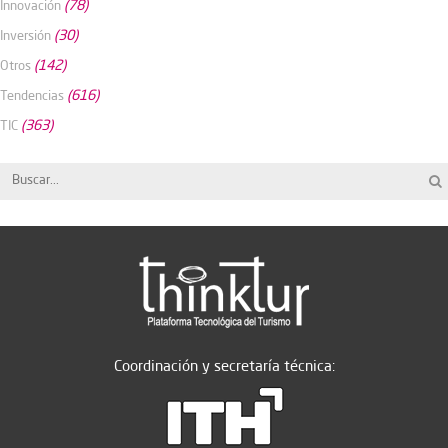
(78)
Innovación
(30)
Inversión
(142)
Otros
(616)
Tendencias
(363)
TIC
Coordinación y secretaría técnica: