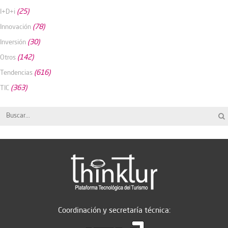
(25)
I+D+i
(78)
Innovación
(30)
Inversión
(142)
Otros
(616)
Tendencias
(363)
TIC
Coordinación y secretaría técnica: