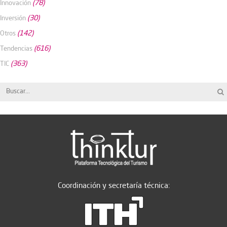
(78)
Innovación
(30)
Inversión
(142)
Otros
(616)
Tendencias
(363)
TIC
Coordinación y secretaría técnica: