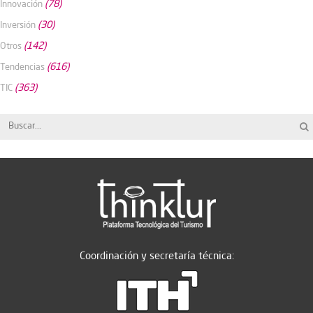
(78)
Innovación
(30)
Inversión
(142)
Otros
(616)
Tendencias
(363)
TIC
Coordinación y secretaría técnica: