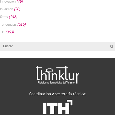
(78)
Innovación
(30)
Inversión
(142)
Otros
(616)
Tendencias
(363)
TIC
Coordinación y secretaría técnica: