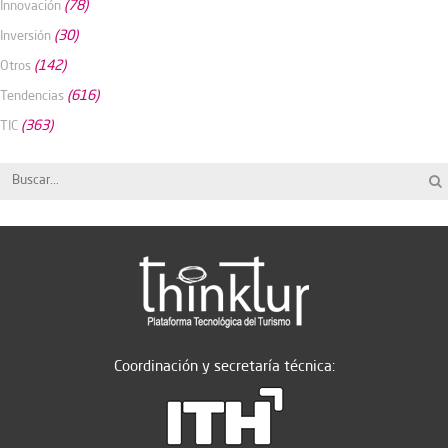
(78)
Innovación
(30)
Inversión
(142)
Otros
(616)
Tendencias
(363)
TIC
Coordinación y secretaría técnica: