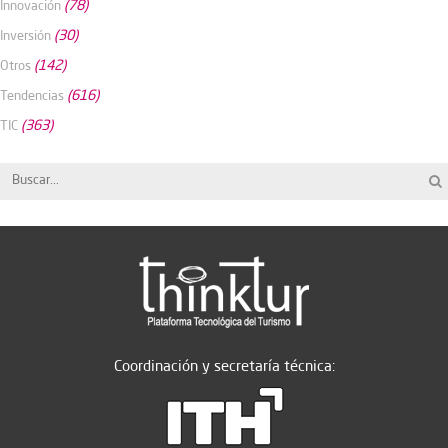
(78)
Innovación
(30)
Inversión
(142)
Otros
(616)
Tendencias
(363)
TIC
Coordinación y secretaría técnica: