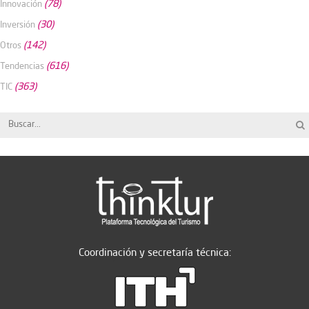
(78)
Innovación
(30)
Inversión
(142)
Otros
(616)
Tendencias
(363)
TIC
Coordinación y secretaría técnica: