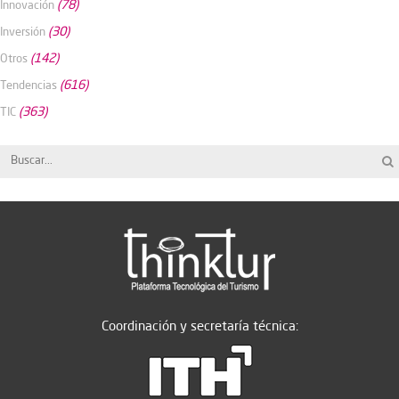
(78)
Innovación
(30)
Inversión
(142)
Otros
(616)
Tendencias
(363)
TIC
Coordinación y secretaría técnica: